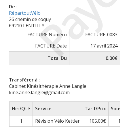
Payé
De :
RépartoutVélo
26 chemin de coquy
69210 LENTILLY
FACTURE Numéro
FACTURE-0083
FACTURE Date
17 avril 2024
Total Du
0.00€
Transférer à :
Cabinet Kinésithérapie Anne Langle
kine.anne.langle@gmail.com
Hrs/Qté
Service
Tarif/Prix
Sous To
1
Révision Vélo Kettler
105.00€
105.