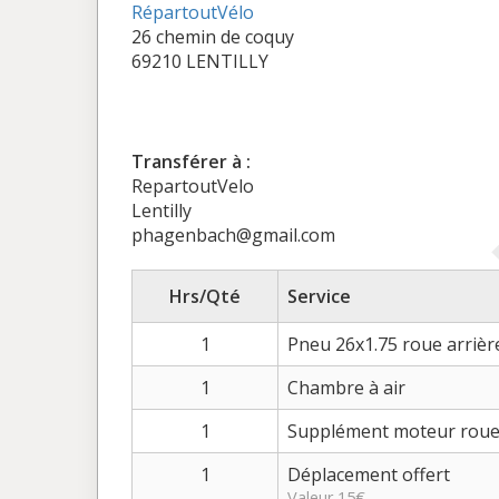
RépartoutVélo
26 chemin de coquy
69210 LENTILLY
Transférer à :
RepartoutVelo
Lentilly
phagenbach@gmail.com
Hrs/Qté
Service
1
Pneu 26x1.75 roue arrièr
1
Chambre à air
1
Supplément moteur roue 
1
Déplacement offert
Valeur 15€