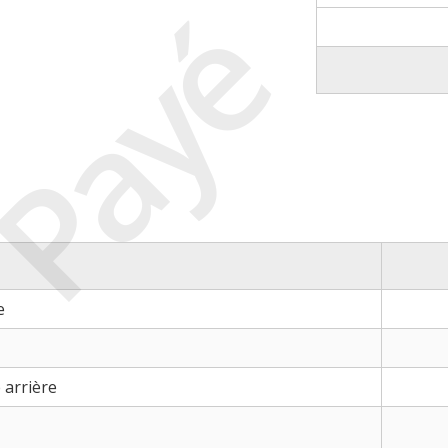
Payé
e
arrière