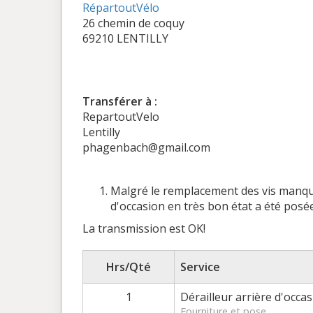
RépartoutVélo
26 chemin de coquy
69210 LENTILLY
Transférer à :
RepartoutVelo
Lentilly
phagenbach@gmail.com
Malgré le remplacement des vis manquan
d'occasion en très bon état a été posée
La transmission est OK!
Hrs/Qté
Service
1
Dérailleur arrière d'occas
Fourniture et pose