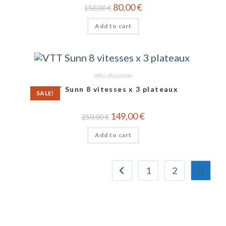
80,00
€
150,00
€
Add to cart
Vélos d'occasion
VTT Sunn 8 vitesses x 3 plateaux
SALE!
149,00
€
250,00
€
Add to cart
1
2
3