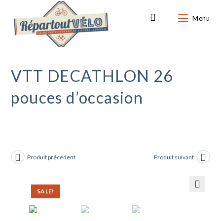
Skip
to
Menu
0
content
VTT DECATHLON 26
pouces d’occasion
Produit précédent
Produit suivant
SALE!
🔍