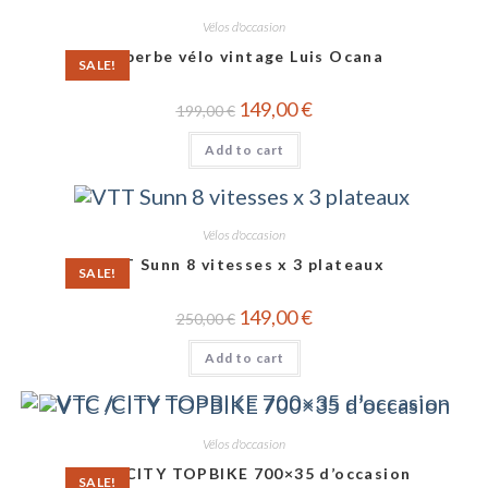
Vélos d'occasion
Superbe vélo vintage Luis Ocana
SALE!
149,00
€
199,00
€
Add to cart
Vélos d'occasion
VTT Sunn 8 vitesses x 3 plateaux
SALE!
149,00
€
250,00
€
Add to cart
Vélos d'occasion
VTC /CITY TOPBIKE 700×35 d’occasion
SALE!